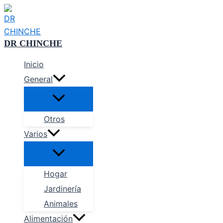
Ir
al
contenido
DR CHINCHE
Inicio
General
Alternar
menú
Otros
Varios
Alternar
menú
Hogar
Jardinería
Animales
Alimentación