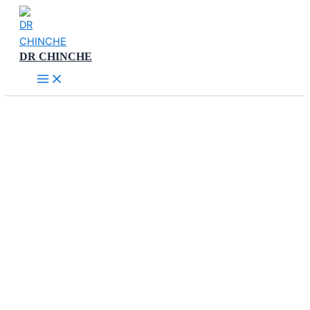
Ir
al
contenido
DR CHINCHE
Main
Menu