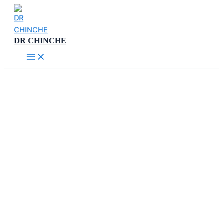
Ir
al
contenido
DR CHINCHE
Main
Menu