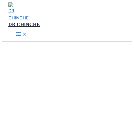
Ir
al
contenido
DR CHINCHE
Main
Menu